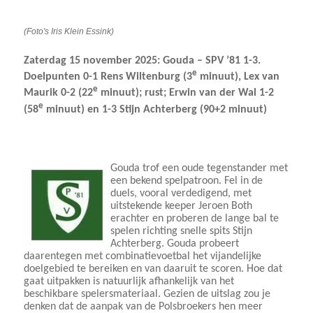
(Foto's Iris Klein Essink)
Zaterdag 15 november 2025: Gouda – SPV ’81 1-3.
e
Doelpunten 0-1 Rens Wiltenburg (3
minuut), Lex van
e
Maurik 0-2 (22
minuut); rust; Erwin van der Wal 1-2
e
(58
minuut) en 1-3 Stijn Achterberg (90+2 minuut)
Gouda trof een oude tegenstander met
een bekend spelpatroon. Fel in de
duels, vooral verdedigend, met
uitstekende keeper Jeroen Both
erachter en proberen de lange bal te
spelen richting snelle spits Stijn
Achterberg. Gouda probeert
daarentegen met combinatievoetbal het vijandelijke
doelgebied te bereiken en van daaruit te scoren. Hoe dat
gaat uitpakken is natuurlijk afhankelijk van het
beschikbare spelersmateriaal. Gezien de uitslag zou je
denken dat de aanpak van de Polsbroekers hen meer