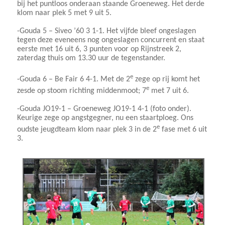
bij het puntloos onderaan staande Groeneweg. Het derde
klom naar plek 5 met 9 uit 5.
-Gouda 5 – Siveo ’60 3 1-1. Het vijfde bleef ongeslagen
tegen deze eveneens nog ongeslagen concurrent en staat
eerste met 16 uit 6, 3 punten voor op Rijnstreek 2,
zaterdag thuis om 13.30 uur de tegenstander.
e
-Gouda 6 – Be Fair 6 4-1. Met de 2
zege op rij komt het
e
zesde op stoom richting middenmoot; 7
met 7 uit 6.
-Gouda JO19-1 – Groeneweg JO19-1 4-1 (foto onder).
Keurige zege op angstgegner, nu een staartploeg. Ons
e
oudste jeugdteam klom naar plek 3 in de 2
fase met 6 uit
3.