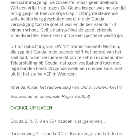
een scrimmage op, de zoveelste, maar geen doelpunt.
Wel een vrije trap tegen. De Gouda keeper was net op tijd
terug gesprint toen de vrije trap richting de sleurende
spits Achterberg geschoten werd, die de Gouda
verdediging toch te snel af was en de beslissende 1-3
binnen schoot. Gelijk daarna floot de goed leidende
scheidsrechter Heemskerk af na een sportieve wedstrijd.
Dit tot opluchting van SPV ’81 trainer Kenneth Nelstein,
die zag dat Gouda in de tweede helft het betere van het
spel had, maar verzuimde dit om te zetten in doelpunten.
Teleurstelling bij Gouda, dat goed voetballend toch met
lege handen bleef. Volgende week een nieuwe kans, wel
uit bij het sterke VEP in Woerden.
(Met dank aan het radioverslag van Onno Hunkerink/RTV
Gouwestad en de website Regio Voetbal)
OVERIGE UITSLAGEN
Gouda 2, 4, 7, 8 en 35+ hadden rust (genomen).
-Groeneweg 4 – Gouda 3 2-5. Ruime zege van het derde