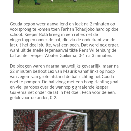
Gouda begon weer aanvallend en leek na 2 minuten op
voorsprong te komen toen Farhan Tchadjobo hard op doel
schoot. Keeper Both kreeg in een reflex net de
vingertoppen onder de bal, die via de onderkant van de
lat uit het doel stuitte, wat een pech. Dat werd nog erger,
want uit de snelle tegenaanval tikte Rens Wiltenburg de
bal achter keeper Wouter Guikema, 0-1 na 3 minuten.
De ploegen waren daarna nauwelijks gevaarlijk, maar na
22 minuten besloot Lex van Maurik vanaf links op hoop
van zegen van grote afstand de bal richting het Gouda
doel te pompen. De bal vloog met een boog richting goal
en viel pardoes over de wanhopig graaiende keeper
Guikema net onder de lat in het doel. Pech voor de één,
geluk voor de ander, 0-2.