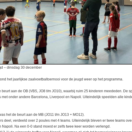
ugd – dinsdag 30 december
nd het jaarlijkse zaalvoetbaltoernooi voor de jeugd weer op het programma.
 beurt aan de OB (VBS, JO8 t/m JO10), waarbij ruim 25 kinderen meededen. De s
s met onder andere Barcelona, Liverpool en Napoli. Uiteindelijk speelden alle kin
was het de beurt aan de MB (JO11 t/m JO13 + MO12).
rs deel, verdeeld over 2 poules met 4 teams. Uiteindelijk bleven er twee teams ove
 Napoli. Na een 0-0 stand moest er zelfs twee keer worden verlengd.