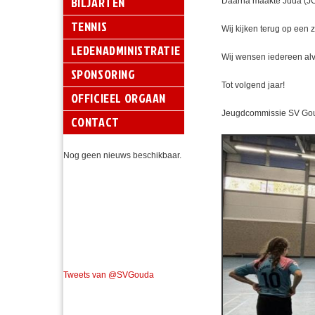
BILJARTEN
Daarna maakte Juda (JO1
TENNIS
Wij kijken terug op een
LEDENADMINISTRATIE
Wij wensen iedereen alva
SPONSORING
Tot volgend jaar!
OFFICIEEL ORGAAN
Jeugdcommissie SV Go
CONTACT
Nog geen nieuws beschikbaar.
Tweets van @SVGouda