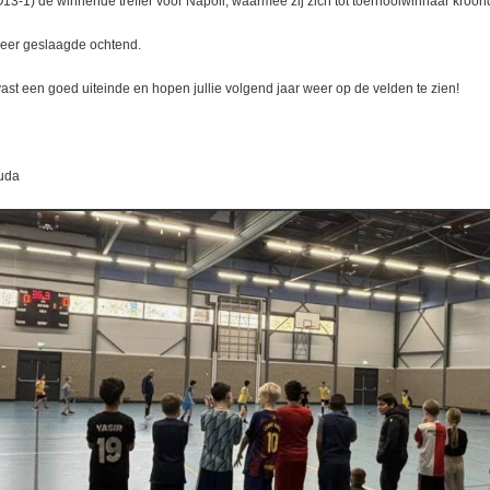
3-1) de winnende treffer voor Napoli, waarmee zij zich tot toernooiwinnaar kroon
 zeer geslaagde ochtend.
st een goed uiteinde en hopen jullie volgend jaar weer op de velden te zien!
uda