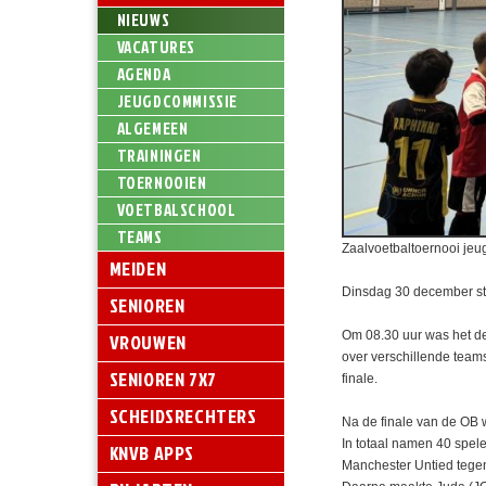
NIEUWS
VACATURES
AGENDA
JEUGDCOMMISSIE
ALGEMEEN
TRAININGEN
TOERNOOIEN
VOETBALSCHOOL
TEAMS
Zaalvoetbaltoernooi je
MEIDEN
Dinsdag 30 december sto
SENIOREN
Om 08.30 uur was het de
VROUWEN
over verschillende team
SENIOREN 7X7
finale.
SCHEIDSRECHTERS
Na de finale van de OB 
In totaal namen 40 spele
KNVB APPS
Manchester Untied tegen