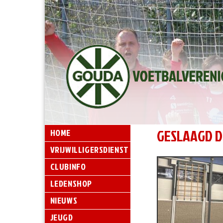
GESLAAGD 
HOME
VRIJWILLIGERSDIENST
CLUBINFO
LEDENSHOP
NIEUWS
JEUGD